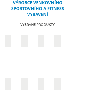
VÝROBCE VENKOVNÍHO
SPORTOVNÍHO A FITNESS
VYBAVENÍ
VYBRANÉ PRODUKTY
Venkovní stůl na stolní tenis „Economic Plus“
Venkovní stůl na pingpong "Sport Z"
Venkovní stůl na stolní tenis „Sport-Pr
Venkovní stůl na stolní teni
Venkovní šachový stůl "Forte" se 2 ocelovými lavicemi
Multiherní stůl pro parky
Venkovní šachový stůl pro seniory
Venkovní stůl na parket se 4