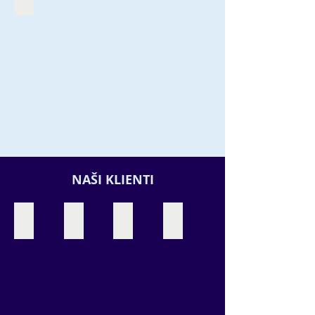
NAŠI KLIENTI
VEŘEJNÉ HŘIŠTĚ
ŠKOLY A VYSOKÉ ŠKOLY
HOTELY A KEMPY
RESIDENTIAL ESTATES