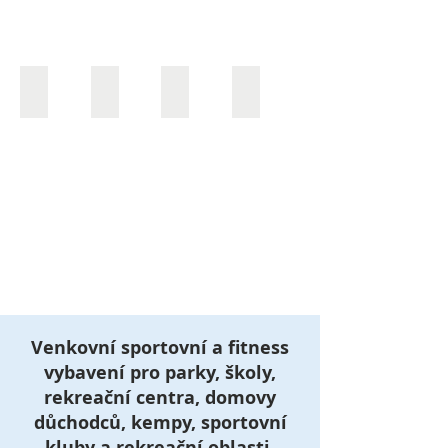
Kompletní agility park pro psy
Multisportovní hřiště 24x12 m.
Venkovní kalistenika 2001 Kombinovan
Balíček venkovní posilovny 
Venkovní sportovní a fitness
vybavení pro parky, školy,
rekreační centra, domovy
důchodců, kempy, sportovní
kluby a rekreační oblasti.