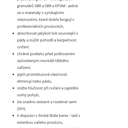
granulátů SBR a SBR a EPDM - jedná
se o materiály s vynikajícími
vlastnostmi, které dobře fungují v
profesionálních prostorech,
absorbovat jakýkoli šok související s
pády a zvýšit pohodlí a bezpečnost
cvičení.
chránit podlahu před poškozením
způsobeným montáží těžkého
zařízení,
jejich protiskluzové vlastnosti
eliminují riziko pádu,
snižte hlučnost při cvičení a zajistěte
volný pohyb,
lze snadno sestavit a rozebrat sami
(DIY),
k dispozici v široké škále barev - ladí s
estetikou vašeho prostoru,