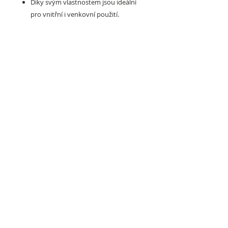
Díky svým vlastnostem jsou ideální
pro vnitřní i venkovní použití.
Také mohou být v provedení :
ROZMĚRY (šířka x délka / tloušťka /
povrch)
50 x 50 cm / 2 - 5 cm / BASE
101 x 101 cm / 1 - 2 cm (fitness), 1 - 5
(crossfit) / BASE
100 x 100 cm / 4 - 6 cm (fitness /
crossfit) / ANTISHOCK
100 x 50 cm / 4 - 6 cm (fitness /
crossfit) / ANTISHOCK
98 x 98 cm / 0,2 - 2 cm (fitness), 1 - 2
(crossfit) / SLICE
Možnosti povrchu:
BASE
SLICE