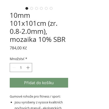
10mm
101x101cm (zr.
0.8-2.0mm),
mozaika 10% SBR
Cena
784,00 Kč
Množství
*
Přidat do košíku
Gumové rohože pro fitness / sport:
jsou vyrobeny z vysoce kvalitních
pryžových granulí - ekologických