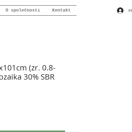
Př
O společnosti
Kontakt
101cm (zr. 0.8-
ozaika 30% SBR