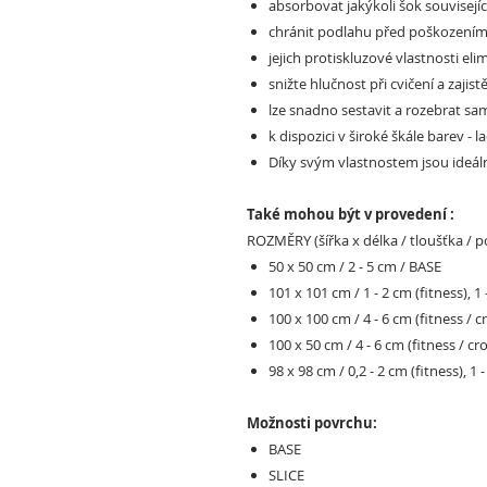
absorbovat jakýkoli šok souvisejíc
chránit podlahu před poškozením
jejich protiskluzové vlastnosti elim
snižte hlučnost při cvičení a zajis
lze snadno sestavit a rozebrat sam
k dispozici v široké škále barev - 
Díky svým vlastnostem jsou ideální
Také mohou být v provedení :
ROZMĚRY (šířka x délka / tloušťka / p
50 x 50 cm / 2 - 5 cm / BASE
101 x 101 cm / 1 - 2 cm (fitness), 1 
100 x 100 cm / 4 - 6 cm (fitness / 
100 x 50 cm / 4 - 6 cm (fitness / c
98 x 98 cm / 0,2 - 2 cm (fitness), 1 -
Možnosti povrchu:
BASE
SLICE