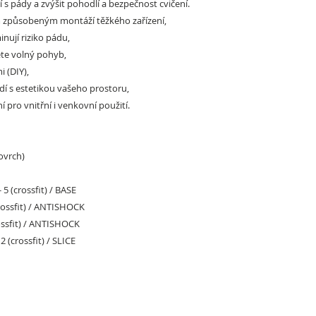
í s pády a zvýšit pohodlí a bezpečnost cvičení.
 způsobeným montáží těžkého zařízení,
inují riziko pádu,
těte volný pohyb,
i (DIY),
ladí s estetikou vašeho prostoru,
 pro vnitřní i venkovní použití.
ovrch)
- 5 (crossfit) / BASE
crossfit) / ANTISHOCK
rossfit) / ANTISHOCK
 2 (crossfit) / SLICE