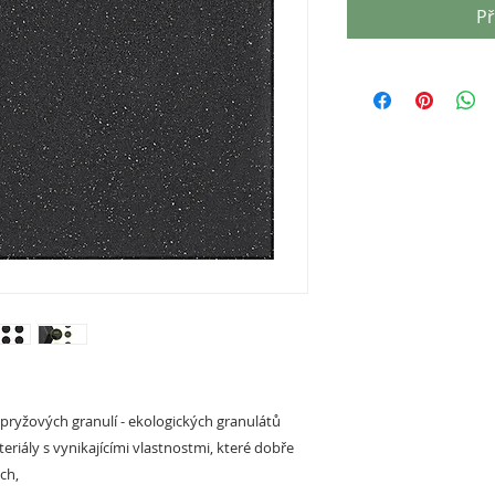
Př
 pryžových granulí - ekologických granulátů
riály s vynikajícími vlastnostmi, které dobře
ch,