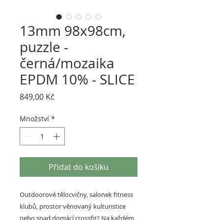
13mm 98x98cm,
puzzle -
černá/mozaika
EPDM 10% - SLICE
Cena
849,00 Kč
Množství
*
Přidat do košíku
Outdoorové tělocvičny, salonek fitness
klubů, prostor věnovaný kulturistice
nebo snad domácí crossfit? Na každém