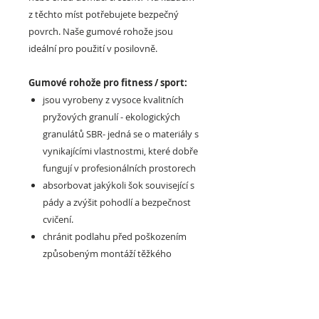
z těchto míst potřebujete bezpečný
povrch. Naše gumové rohože jsou
ideální pro použití v posilovně.
Gumové rohože pro fitness / sport:
jsou vyrobeny z vysoce kvalitních
pryžových granulí - ekologických
granulátů SBR- jedná se o materiály s
vynikajícími vlastnostmi, které dobře
fungují v profesionálních prostorech
absorbovat jakýkoli šok související s
pády a zvýšit pohodlí a bezpečnost
cvičení.
chránit podlahu před poškozením
způsobeným montáží těžkého
zařízení
jejich protiskluzové vlastnosti
eliminují riziko pádu