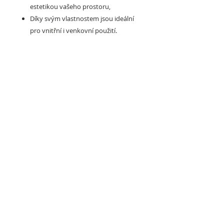
estetikou vašeho prostoru,
Díky svým vlastnostem jsou ideální
pro vnitřní i venkovní použití.
Také mohou být v provedení :
ROZMĚRY (šířka x délka / tloušťka /
povrch)
50 x 50 cm / 2 - 5 cm / BASE
101 x 101 cm / 1 - 2 cm (fitness), 1 - 5
(crossfit) / BASE
100 x 100 cm / 4 - 6 cm (fitness /
crossfit) / ANTISHOCK
100 x 50 cm / 4 - 6 cm (fitness /
crossfit) / ANTISHOCK
98 x 98 cm / 0,2 - 2 cm (fitness), 1 - 2
(crossfit) / SLICE
Možnosti povrchu:
BASE