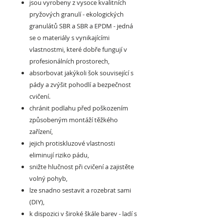
jsou vyrobeny z vysoce kvalitních
pryžových granulí - ekologických
granulátů SBR a SBR a EPDM - jedná
se o materiály s vynikajícími
vlastnostmi, které dobře fungují v
profesionálních prostorech,
absorbovat jakýkoli šok související s
pády a zvýšit pohodlí a bezpečnost
cvičení.
chránit podlahu před poškozením
způsobeným montáží těžkého
zařízení,
jejich protiskluzové vlastnosti
eliminují riziko pádu,
snižte hlučnost při cvičení a zajistěte
volný pohyb,
lze snadno sestavit a rozebrat sami
(DIY),
k dispozici v široké škále barev - ladí s