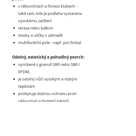
v tělocvičnách a fitness klubech -
také tam, kde je podlaha vystavena
vysokému zatížení
terasa nebo balkon
stezky a uličky v zahradě
multifunkční pole - např. pro fotbal
Odolný, estetický a pohodlný povrch:
vyrobené z granulí SBR nebo SBR /
EPDM,
je odolný vůči vysokým a nízkým
teplotám
poskytuje dobrou ochranu proti
uklouznutí a tlumení nárazů
nedeformuje se a dlouhodobě si
zachovává svůj estetický vzhled
určen pro vnitřní i venkovní použití
snadno se instaluje a odstraňuje -