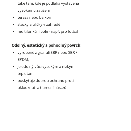
také tam, kde je podlaha vystavena
vysokému zatížení
terasa nebo balkon
stezky a uličky v zahradě
multifunkční pole - např. pro fotbal
Odolný, estetický a pohodlný povrch:
vyrobené z granulí SBR nebo SBR /
EPDM,
je odolný vůči vysokým a nízkým
teplotám
poskytuje dobrou ochranu proti
uklouznutí a tlumení nárazů
nedeformuje se a dlouhodobě si
zachovává svůj estetický vzhled
určen pro vnitřní i venkovní použití
snadno se instaluje a odstraňuje -
můžete to udělat sami, umístit jej na
různé typy substrátů