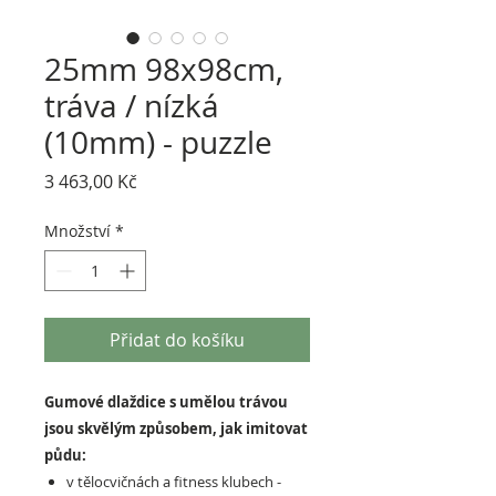
25mm 98x98cm,
tráva / nízká
(10mm) - puzzle
Cena
3 463,00 Kč
Množství
*
Přidat do košíku
Gumové dlaždice s umělou trávou
jsou skvělým způsobem, jak imitovat
půdu:
v tělocvičnách a fitness klubech -