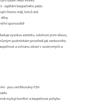
 pro bazén nebo vířivku
mi
- zajištění bezpečného pádu
ťující čistotu stájí, kotců atd.
 dílny
nitřní sportoviště
žaduje vysokou estetiku, odolnost proti skluzu,
či různým podmínkám prostředí jak venkovního
 bezpečnost a ochranu zdraví v soukromých a
ím - jsou certifikovány PZH
 pádu
účinně zvyšují komfort a bezpečnost pohybu