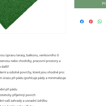
Př
ou úpravu terasy, balkonu, venkovního či
oservisu nebo chodníky, pracovní prostory a
 další?
rní a odolné povrchy, které jsou vhodné pro:
ti úrazu při pádu (pohlcuje pády a minimalizuje
ění při pádu
esteticky příjemný povrch
ání vaší zahrady a usnadní údržbu