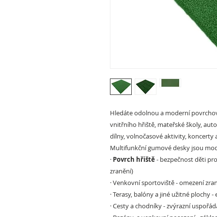
Hledáte odolnou a moderní povrchov
vnitřního hřiště, mateřské školy, aut
dílny, volnočasové aktivity, koncerty a
Multifunkční gumové desky jsou mode
·
Povrch hřiště
- bezpečnost děti pro
zranění)
·
Venkovní sportoviště
- omezení zran
·
Terasy, balóny a jiné užitné plochy
- 
·
Cesty a chodníky
- zvýrazní uspořád