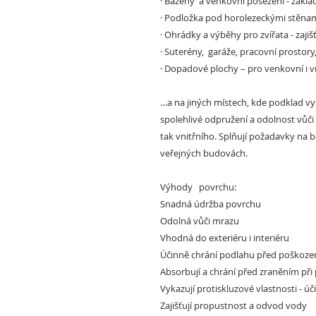
·
Bazény a venkovní posezení -
základ
·
Podložka pod horolezeckými stěna
·
Ohrádky a výběhy pro zvířata
- zajiš
·
Suterény, garáže, pracovní prostory,
·
Dopadové plochy –
pro venkovní i v
…a na jiných místech, kde podklad vy
spolehlivé odpružení a odolnost vů
tak vnitřního. Splňují požadavky na
veřejných budovách.
Výhody povrchu:
Snadná údržba povrchu
Odolná vůči mrazu
Vhodná do exteriéru i interiéru
Účinně chrání podlahu před poškozen
Absorbují
a chrání před zraněním při
Vykazují protiskluzové vlastnosti - 
Zajišťují propustnost a odvod vody