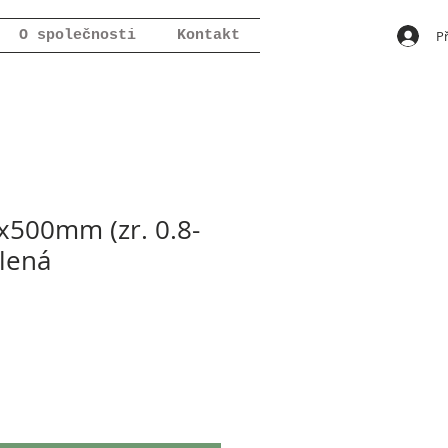
Př
O společnosti
Kontakt
500mm (zr. 0.8-
lená