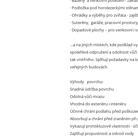
·
Bazény a venkovní posezení -
základ
·
Podložka pod horolezeckými stěna
·
Ohrádky a výběhy pro zvířata
- zajiš
·
Suterény, garáže, pracovní prostory,
·
Dopadové plochy –
pro venkovní i v
…a na jiných místech, kde podklad vy
spolehlivé odpružení a odolnost vů
tak vnitřního. Splňují požadavky na
veřejných budovách.
Výhody povrchu:
Snadná údržba povrchu
Odolná vůči mrazu
Vhodná do exteriéru i interiéru
Účinně chrání podlahu před poškozen
Absorbují
a chrání před zraněním při
Vykazují protiskluzové vlastnosti - 
Zajišťují propustnost a odvod vody