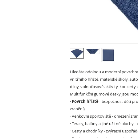
Hledáte odolnou a moderní povrchov
vnitřního hřiště, mateřské školy, aut
dílny, volnočasové aktivity, koncerty a
Multifunkční gumové desky jsou mode
·
Povrch hřiště
- bezpečnost děti pro
zranění)
·
Venkovní sportoviště
- omezení zran
·
Terasy, balóny a jiné užitné plochy
- 
·
Cesty a chodníky
- zvýrazní uspořád