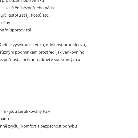
 pro bazén nebo vířivku
mi
- zajištění bezpečného pádu
ťující čistotu stájí, kotců atd.
 dílny
nitřní sportoviště
žaduje vysokou estetiku, odolnost proti skluzu,
či různým podmínkám prostředí jak venkovního
 bezpečnost a ochranu zdraví v soukromých a
ím - jsou certifikovány PZH
 pádu
účinně zvyšují komfort a bezpečnost pohybu