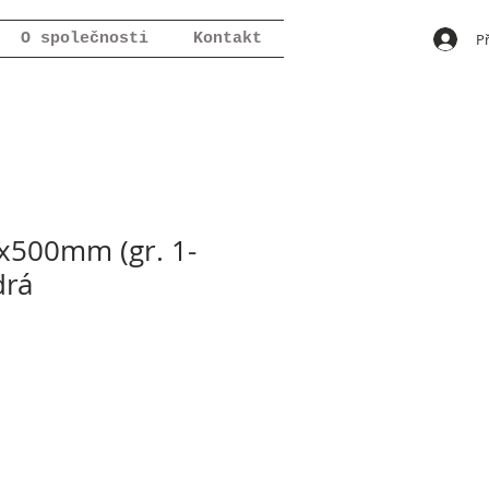
Př
O společnosti
Kontakt
500mm (gr. 1-
drá