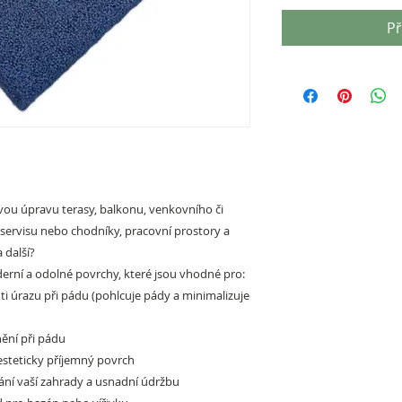
Př
ou úpravu terasy, balkonu, venkovního či
oservisu nebo chodníky, pracovní prostory a
 další?
rní a odolné povrchy, které jsou vhodné pro:
ti úrazu při pádu (pohlcuje pády a minimalizuje
ění při pádu
esteticky příjemný povrch
ání vaší zahrady a usnadní údržbu