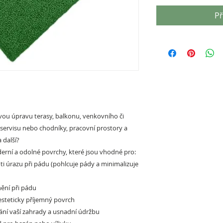
Př
ou úpravu terasy, balkonu, venkovního či
oservisu nebo chodníky, pracovní prostory a
 další?
rní a odolné povrchy, které jsou vhodné pro:
ti úrazu při pádu (pohlcuje pády a minimalizuje
ění při pádu
esteticky příjemný povrch
ání vaší zahrady a usnadní údržbu