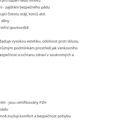
 pro bazén nebo vířivku
mi
- zajištění bezpečného pádu
ťující čistotu stájí, kotců atd.
 dílny
nitřní sportoviště
žaduje vysokou estetiku, odolnost proti skluzu,
či různým podmínkám prostředí jak venkovního
 bezpečnost a ochranu zdraví v soukromých a
ím - jsou certifikovány PZH
 pádu
účinně zvyšují komfort a bezpečnost pohybu