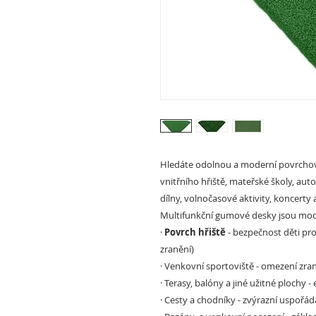
Hledáte odolnou a moderní povrchov
vnitřního hřiště, mateřské školy, aut
dílny, volnočasové aktivity, koncerty a
Multifunkční gumové desky jsou mode
·
Povrch hřiště
- bezpečnost děti pro
zranění)
·
Venkovní sportoviště
- omezení zran
·
Terasy, balóny a jiné užitné plochy
- 
·
Cesty a chodníky
- zvýrazní uspořád