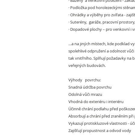
·
Bazény a venkovní posezení -
základ
·
Podložka pod horolezeckými stěna
·
Ohrádky a výběhy pro zvířata
- zajiš
·
Suterény, garáže, pracovní prostory,
·
Dopadové plochy –
pro venkovní i v
…a na jiných místech, kde podklad vy
spolehlivé odpružení a odolnost vů
tak vnitřního. Splňují požadavky na
veřejných budovách.
Výhody povrchu:
Snadná údržba povrchu
Odolná vůči mrazu
Vhodná do exteriéru i interiéru
Účinně chrání podlahu před poškozen
Absorbují
a chrání před zraněním při
Vykazují protiskluzové vlastnosti - 
Zajišťují propustnost a odvod vody