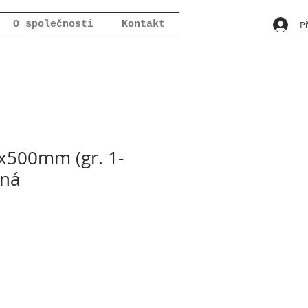
Př
O společnosti
Kontakt
500mm (gr. 1-
ená