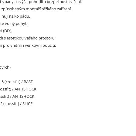
í s pády a zvýšit pohodlí a bezpečnost cvičení.
 způsobeným montáží těžkého zařízení,
inují riziko pádu,
těte volný pohyb,
i (DIY),
ladí s estetikou vašeho prostoru,
 pro vnitřní i venkovní použití.
ovrch)
- 5 (crossfit) / BASE
crossfit) / ANTISHOCK
rossfit) / ANTISHOCK
 2 (crossfit) / SLICE