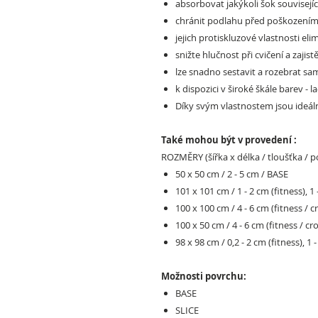
absorbovat jakýkoli šok souvisejíc
chránit podlahu před poškozením
jejich protiskluzové vlastnosti elim
snižte hlučnost při cvičení a zajis
lze snadno sestavit a rozebrat sam
k dispozici v široké škále barev - 
Díky svým vlastnostem jsou ideální
Také mohou být v provedení :
ROZMĚRY (šířka x délka / tloušťka / p
50 x 50 cm / 2 - 5 cm / BASE
101 x 101 cm / 1 - 2 cm (fitness), 1 
100 x 100 cm / 4 - 6 cm (fitness / 
100 x 50 cm / 4 - 6 cm (fitness / c
98 x 98 cm / 0,2 - 2 cm (fitness), 1 -
Možnosti povrchu:
BASE
SLICE