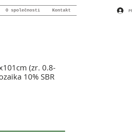
Př
O společnosti
Kontakt
101cm (zr. 0.8-
ozaika 10% SBR