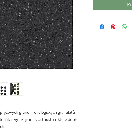
Př
 pryžových granulí - ekologických granulátů
riály s vynikajícími vlastnostmi, které dobře
ch,