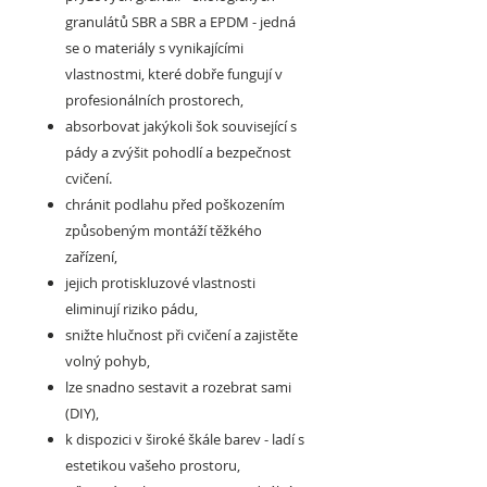
granulátů SBR a SBR a EPDM - jedná
se o materiály s vynikajícími
vlastnostmi, které dobře fungují v
profesionálních prostorech,
absorbovat jakýkoli šok související s
pády a zvýšit pohodlí a bezpečnost
cvičení.
chránit podlahu před poškozením
způsobeným montáží těžkého
zařízení,
jejich protiskluzové vlastnosti
eliminují riziko pádu,
snižte hlučnost při cvičení a zajistěte
volný pohyb,
lze snadno sestavit a rozebrat sami
(DIY),
k dispozici v široké škále barev - ladí s
estetikou vašeho prostoru,