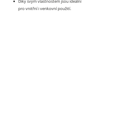
Díky svým vlastnostem jsou ideální
pro vnitřní i venkovní použití.
Také mohou být v provedení :
ROZMĚRY (šířka x délka / tloušťka /
povrch)
50 x 50 cm / 2 - 5 cm / BASE
101 x 101 cm / 1 - 2 cm (fitness), 1 - 5
(crossfit) / BASE
100 x 100 cm / 4 - 6 cm (fitness /
crossfit) / ANTISHOCK
100 x 50 cm / 4 - 6 cm (fitness /
crossfit) / ANTISHOCK
98 x 98 cm / 0,2 - 2 cm (fitness), 1 - 2
(crossfit) / SLICE
Možnosti povrchu:
BASE
SLICE