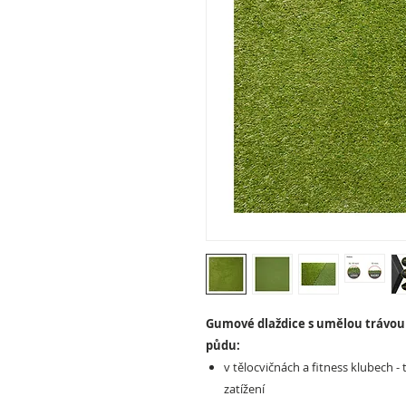
Gumové dlaždice s umělou trávou 
půdu:
v tělocvičnách a fitness klubech 
zatížení