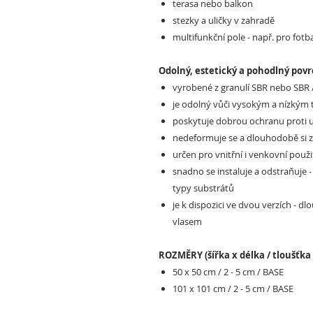
terasa nebo balkon
stezky a uličky v zahradě
multifunkční pole - např. pro fotb
Odolný, estetický a pohodlný povr
vyrobené z granulí SBR nebo SBR
je odolný vůči vysokým a nízkým
poskytuje dobrou ochranu proti u
nedeformuje se a dlouhodobě si z
určen pro vnitřní i venkovní použi
snadno se instaluje a odstraňuje -
typy substrátů
je k dispozici ve dvou verzích - 
vlasem
ROZMĚRY (šířka x délka / tloušťka 
50 x 50 cm / 2 - 5 cm / BASE
101 x 101 cm / 2 - 5 cm / BASE