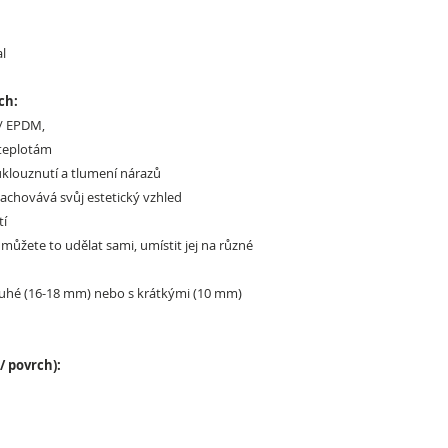
al
ch:
 / EPDM,
 teplotám
klouznutí a tlumení nárazů
achovává svůj estetický vzhled
tí
 můžete to udělat sami, umístit jej na různé
dlouhé (16-18 mm) nebo s krátkými (10 mm)
/ povrch):