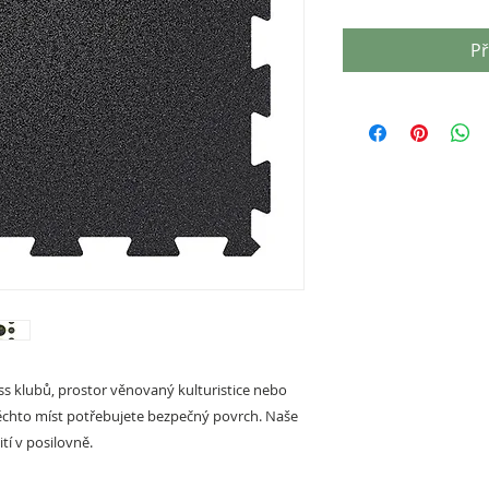
Př
ss klubů, prostor věnovaný kulturistice nebo
ěchto míst potřebujete bezpečný povrch. Naše
tí v posilovně.