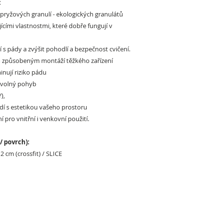
:
 pryžových granulí - ekologických granulátů
jícími vlastnostmi, které dobře fungují v
í s pády a zvýšit pohodlí a bezpečnost cvičení.
 způsobeným montáží těžkého zařízení
minují riziko pádu
tí volný pohyb
),
ladí s estetikou vašeho prostoru
 pro vnitřní i venkovní použití.
/ povrch):
- 2 cm (crossfit) / SLICE