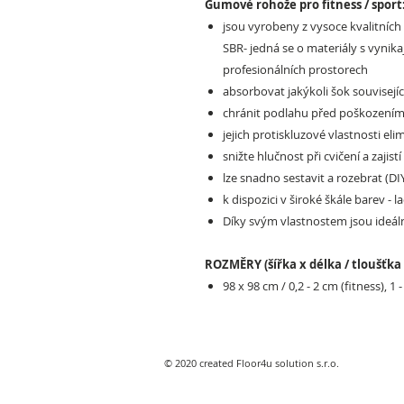
Gumové rohože pro fitness / sport
jsou vyrobeny z vysoce kvalitních
SBR- jedná se o materiály s vynika
profesionálních prostorech
absorbovat jakýkoli šok souvisejíc
chránit podlahu před poškozením
jejich protiskluzové vlastnosti eli
snižte hlučnost při cvičení a zajis
lze snadno sestavit a rozebrat (DIY
k dispozici v široké škále barev - 
Díky svým vlastnostem jsou ideální
ROZMĚRY (šířka x délka / tloušťka 
98 x 98 cm / 0,2 - 2 cm (fitness), 1 
© 2020 created Floor4u solution s.r.o.