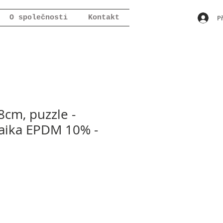
Př
O společnosti
Kontakt
cm, puzzle -
aika EPDM 10% -