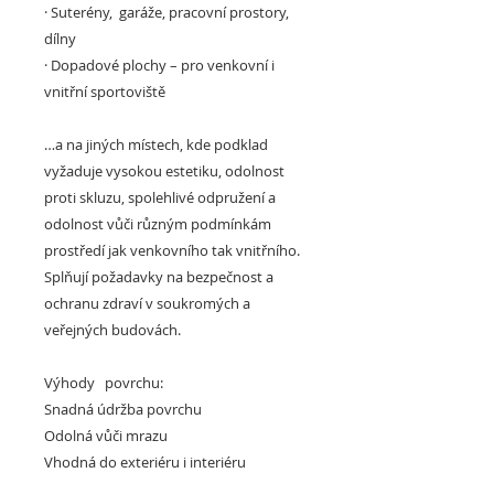
·
Suterény, garáže, pracovní prostory,
dílny
·
Dopadové plochy –
pro venkovní i
vnitřní sportoviště
…a na jiných místech, kde podklad
vyžaduje vysokou estetiku, odolnost
proti skluzu, spolehlivé odpružení a
odolnost vůči různým podmínkám
prostředí jak venkovního tak vnitřního.
Splňují požadavky na bezpečnost a
ochranu zdraví v soukromých a
veřejných budovách.
Výhody povrchu:
Snadná údržba povrchu
Odolná vůči mrazu
Vhodná do exteriéru i interiéru
Účinně chrání podlahu před