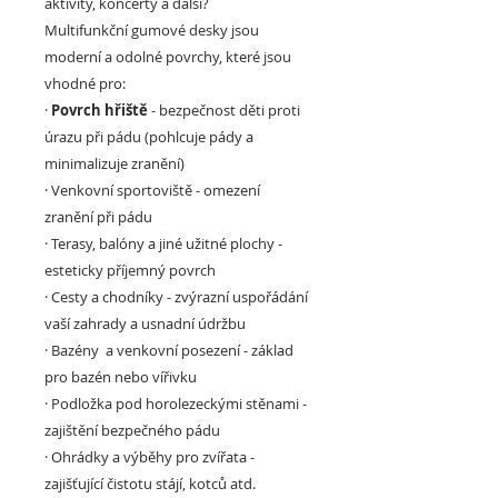
aktivity, koncerty a další?
Multifunkční gumové desky jsou
moderní a odolné povrchy, které jsou
vhodné pro:
·
Povrch hřiště
- bezpečnost děti proti
úrazu při pádu (pohlcuje pády a
minimalizuje zranění)
·
Venkovní sportoviště
- omezení
zranění při pádu
·
Terasy, balóny a jiné užitné plochy
-
esteticky příjemný povrch
·
Cesty a chodníky
- zvýrazní uspořádání
vaší zahrady a usnadní údržbu
·
Bazény a venkovní posezení -
základ
pro bazén nebo vířivku
·
Podložka pod horolezeckými stěnami
-
zajištění bezpečného pádu
·
Ohrádky a výběhy pro zvířata
-
zajišťující čistotu stájí, kotců atd.