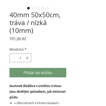
40mm 50x50cm,
tráva / nízká
(10mm)
Cena
701,00 Kč
Množství
*
Přidat do košíku
Gumové dlaždice s umělou trávou
jsou skvělým způsobem, jak imitovat
půdu:
v tělocvičnách a fitness klubech -