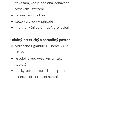
také tam, kde je podlaha vystavena
vysokému zatížení
terasa nebo balkon
stezky a uličky v zahradě
multifunkční pole - např. pro fotbal
Odolný, estetický a pohodlný povrch:
vyrobené z granulí SBR nebo SBR /
EPDM,
je odolný vůči vysokým a nízkým
teplotám
poskytuje dobrou ochranu proti
uklouznutí a tlumení nárazů
nedeformuje se a dlouhodobě si
zachovává svůj estetický vzhled
určen pro vnitřní i venkovní použití
snadno se instaluje a odstraňuje -
můžete to udělat sami, umístit jej na
různé typy substrátů