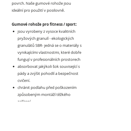
povrch. Naše gumové rohože jsou
ideální pro použití v posilovně.
Gumové rohože pro fitness / sport:
jsou vyrobeny z vysoce kvalitních
pryžových granulí - ekologických
granulátů SBR- jedná se o materiály s
vynikajícími vlastnostmi, které dobře
fungují v profesionálních prostorech
absorbovat jakýkoli šok související s
pády a zvýšit pohodlí a bezpečnost
cvičení.
chránit podlahu před poškozením
způsobeným montáží těžkého
zařízení
jejich protiskluzové vlastnosti
eliminují riziko pádu
snižte hlučnost při cvičení a zajistí
volný pohyb