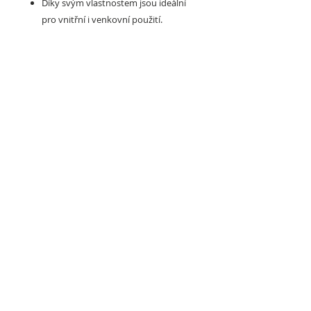
Díky svým vlastnostem jsou ideální
pro vnitřní i venkovní použití.
Také mohou být v provedení :
ROZMĚRY (šířka x délka / tloušťka /
povrch)
50 x 50 cm / 2 - 5 cm / BASE
101 x 101 cm / 1 - 2 cm (fitness), 1 - 5
(crossfit) / BASE
100 x 100 cm / 4 - 6 cm (fitness /
crossfit) / ANTISHOCK
100 x 50 cm / 4 - 6 cm (fitness /
crossfit) / ANTISHOCK
98 x 98 cm / 0,2 - 2 cm (fitness), 1 - 2
(crossfit) / SLICE
Možnosti povrchu:
BASE
SLICE