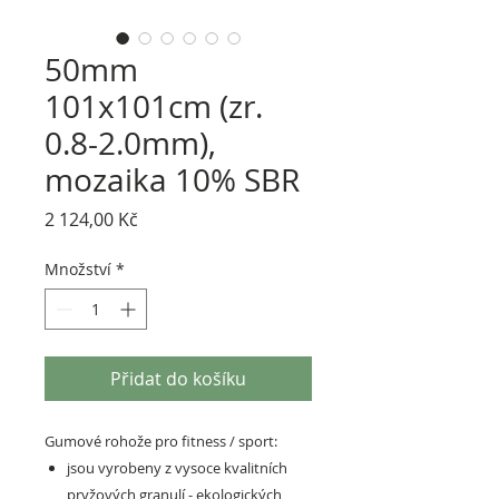
50mm
101x101cm (zr.
0.8-2.0mm),
mozaika 10% SBR
Cena
2 124,00 Kč
Množství
*
Přidat do košíku
Gumové rohože pro fitness / sport:
jsou vyrobeny z vysoce kvalitních
pryžových granulí - ekologických