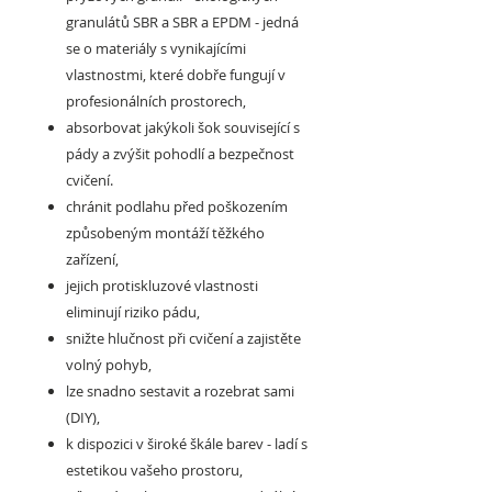
granulátů SBR a SBR a EPDM - jedná
se o materiály s vynikajícími
vlastnostmi, které dobře fungují v
profesionálních prostorech,
absorbovat jakýkoli šok související s
pády a zvýšit pohodlí a bezpečnost
cvičení.
chránit podlahu před poškozením
způsobeným montáží těžkého
zařízení,
jejich protiskluzové vlastnosti
eliminují riziko pádu,
snižte hlučnost při cvičení a zajistěte
volný pohyb,
lze snadno sestavit a rozebrat sami
(DIY),
k dispozici v široké škále barev - ladí s
estetikou vašeho prostoru,