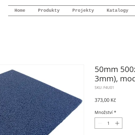
Home
Produkty
Projekty
Katalogy
50mm 500x
3mm), mo
SKU: F4U01
Cena
373,00 Kč
Množství
*