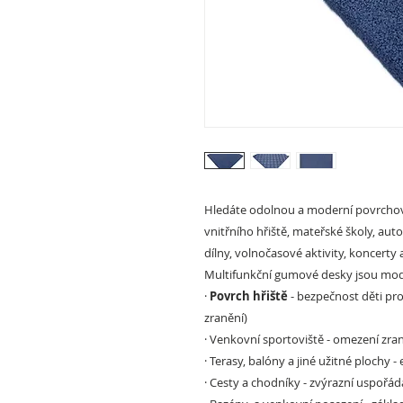
Hledáte odolnou a moderní povrchov
vnitřního hřiště, mateřské školy, aut
dílny, volnočasové aktivity, koncerty a
Multifunkční gumové desky jsou mode
·
Povrch hřiště
- bezpečnost děti pro
zranění)
·
Venkovní sportoviště
- omezení zran
·
Terasy, balóny a jiné užitné plochy
- 
·
Cesty a chodníky
- zvýrazní uspořád