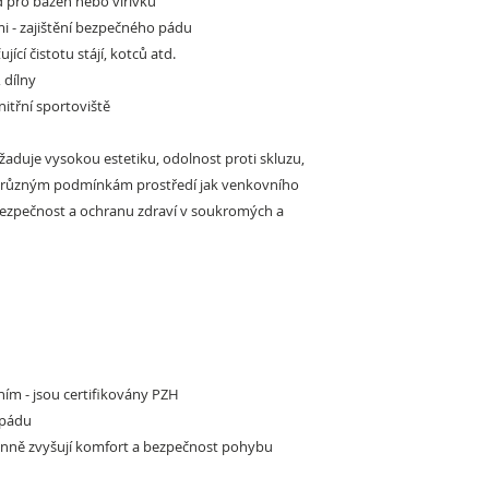
 pro bazén nebo vířivku
mi
- zajištění bezpečného pádu
ťující čistotu stájí, kotců atd.
 dílny
nitřní sportoviště
žaduje vysokou estetiku, odolnost proti skluzu,
či různým podmínkám prostředí jak venkovního
 bezpečnost a ochranu zdraví v soukromých a
ím - jsou certifikovány PZH
 pádu
účinně zvyšují komfort a bezpečnost pohybu