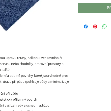
Př
ou úpravu terasy, balkonu, venkovního či
oservisu nebo chodníky, pracovní prostory a
 další?
rní a odolné povrchy, které jsou vhodné pro:
ti úrazu při pádu (pohlcuje pády a minimalizuje
ění při pádu
esteticky příjemný povrch
ání vaší zahrady a usnadní údržbu