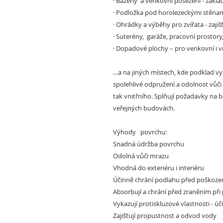
·
Bazény a venkovní posezení -
základ
·
Podložka pod horolezeckými stěna
·
Ohrádky a výběhy pro zvířata
- zajiš
·
Suterény, garáže, pracovní prostory,
·
Dopadové plochy –
pro venkovní i v
…a na jiných místech, kde podklad vy
spolehlivé odpružení a odolnost vů
tak vnitřního. Splňují požadavky na
veřejných budovách.
Výhody povrchu:
Snadná údržba povrchu
Odolná vůči mrazu
Vhodná do exteriéru i interiéru
Účinně chrání podlahu před poškozen
Absorbují
a chrání před zraněním při
Vykazují protiskluzové vlastnosti - 
Zajišťují propustnost a odvod vody