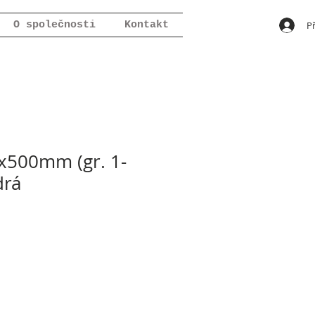
Př
O společnosti
Kontakt
500mm (gr. 1-
drá