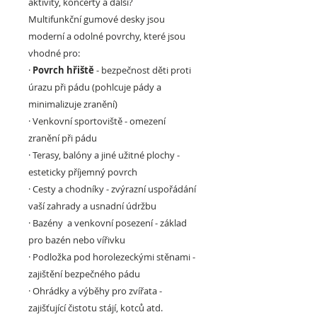
aktivity, koncerty a další?
Multifunkční gumové desky jsou
moderní a odolné povrchy, které jsou
vhodné pro:
·
Povrch hřiště
- bezpečnost děti proti
úrazu při pádu (pohlcuje pády a
minimalizuje zranění)
·
Venkovní sportoviště
- omezení
zranění při pádu
·
Terasy, balóny a jiné užitné plochy
-
esteticky příjemný povrch
·
Cesty a chodníky
- zvýrazní uspořádání
vaší zahrady a usnadní údržbu
·
Bazény a venkovní posezení -
základ
pro bazén nebo vířivku
·
Podložka pod horolezeckými stěnami
-
zajištění bezpečného pádu
·
Ohrádky a výběhy pro zvířata
-
zajišťující čistotu stájí, kotců atd.