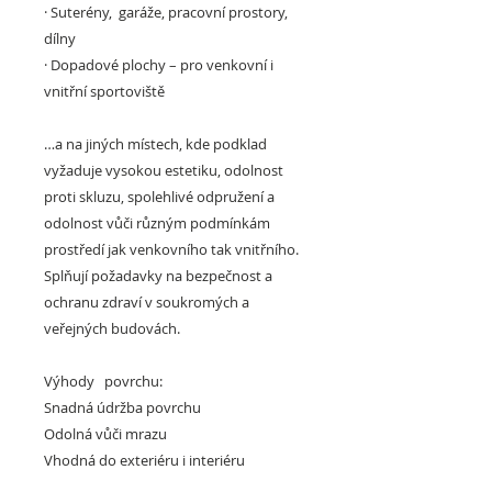
·
Suterény, garáže, pracovní prostory,
dílny
·
Dopadové plochy –
pro venkovní i
vnitřní sportoviště
…a na jiných místech, kde podklad
vyžaduje vysokou estetiku, odolnost
proti skluzu, spolehlivé odpružení a
odolnost vůči různým podmínkám
prostředí jak venkovního tak vnitřního.
Splňují požadavky na bezpečnost a
ochranu zdraví v soukromých a
veřejných budovách.
Výhody povrchu:
Snadná údržba povrchu
Odolná vůči mrazu
Vhodná do exteriéru i interiéru
Účinně chrání podlahu před