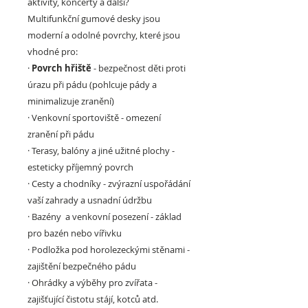
aktivity, koncerty a další?
Multifunkční gumové desky jsou
moderní a odolné povrchy, které jsou
vhodné pro:
·
Povrch hřiště
- bezpečnost děti proti
úrazu při pádu (pohlcuje pády a
minimalizuje zranění)
·
Venkovní sportoviště
- omezení
zranění při pádu
·
Terasy, balóny a jiné užitné plochy
-
esteticky příjemný povrch
·
Cesty a chodníky
- zvýrazní uspořádání
vaší zahrady a usnadní údržbu
·
Bazény a venkovní posezení -
základ
pro bazén nebo vířivku
·
Podložka pod horolezeckými stěnami
-
zajištění bezpečného pádu
·
Ohrádky a výběhy pro zvířata
-
zajišťující čistotu stájí, kotců atd.