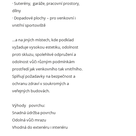
·
Suterény, garáže, pracovní prostory,
dílny
·
Dopadové plochy –
pro venkovní i
vnitřní sportoviště
…a na jiných místech, kde podklad
vyžaduje vysokou estetiku, odolnost
proti skluzu, spolehlivé odpružení a
odolnost vůči různým podmínkám
prostředí jak venkovního tak vnitřního.
Splňují požadavky na bezpečnost a
ochranu zdraví v soukromých a
veřejných budovách.
Výhody povrchu:
Snadná údržba povrchu
Odolná vůči mrazu
Vhodná do exteriéru i interiéru
Účinně chrání podlahu před