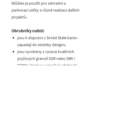
Můžete je použít pro zahradní a
parkovací uličky a různé realizaci dalších
projektů.
Obrubníky nabízí:
jsou k dispozici v široké škále barev -
zapadají do estetiky designu
jsou vyrobeny z vysoce kvalitních
pryžových granulí SDR nebo SBR /
EDPM, které se vyznačují odolností
vůči nízkým a vysokým teplotám
nebo vlhkosti, což je činí
spolehlivými venku
jsou flexibilní a měkké, což zvyšuje
bezpečnost kontaktu s nimi
certifikáty PZH a HIC a
mají odpovídající třídu hořlavosti,
lze snadno sestavit a rozebrat
vhodné i pro domáví kutily